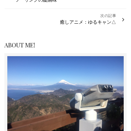
ツーリングの醍醐味
稿
ナ
次の記事
ビ
癒しアニメ：ゆるキャン△
ゲ
ー
シ
ABOUT ME!
ョ
ン