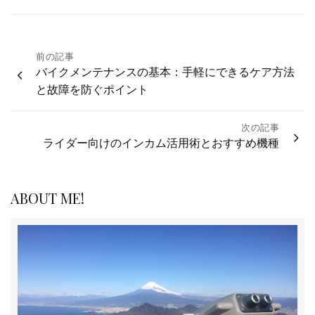
投
前の記事
バイクメンテナンスの基本：手軽にできるケア方法
稿
と故障を防ぐポイント
ナ
ビ
次の記事
ゲ
ライダー向けのインカム活用術とおすすめ機種
ー
シ
ョ
ABOUT ME!
ン