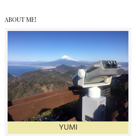
ー
シ
ABOUT ME!
ョ
ン
YUMI