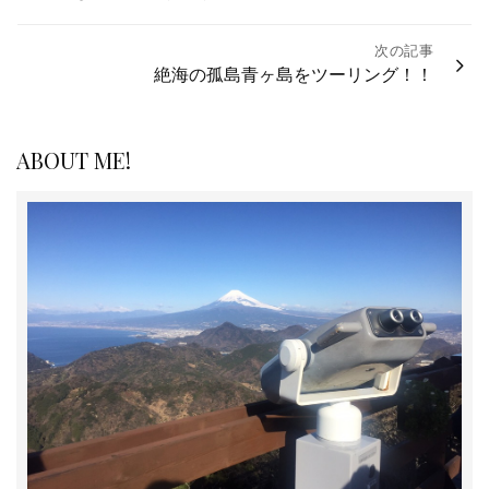
ナ
次の記事
ビ
絶海の孤島青ヶ島をツーリング！！
ゲ
ー
シ
ABOUT ME!
ョ
ン